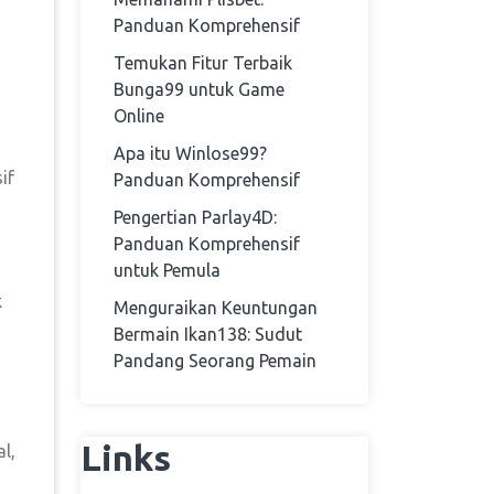
Panduan Komprehensif
Temukan Fitur Terbaik
Bunga99 untuk Game
Online
n
Apa itu Winlose99?
if
Panduan Komprehensif
Pengertian Parlay4D:
Panduan Komprehensif
untuk Pemula
k
Menguraikan Keuntungan
Bermain Ikan138: Sudut
Pandang Seorang Pemain
Links
l,