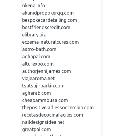
okena.info
akunidpropokerqq.com
bespokecardetailing.com
bestfriendscredit.com
elibrary.biz
eczema-naturalcures.com
astro-bath.com
aghapal.com
altu-expo.com
authorjennijames.com
viajearoma.net
tsutsuji-parkin.com
agharab.com
cheapammousa.com
thepositiveladiessoccerclub.com
recetasdecocinafaciles.com
naildesignsidea.net
greatpai.com