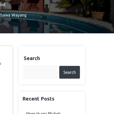
Slot
embawa Wayang
Search
a
Search
Recent Posts
Memahami Plisbet: