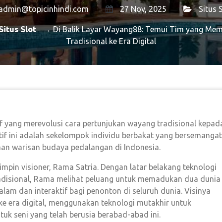
admin@topicinhindi.com
27 Nov, 2025
Situs 
Situs Slot
→ Di Balik Layar Wayang88: Temui Tim yang M
Tradisional ke Era Digital
f yang merevolusi cara pertunjukan wayang tradisional kepad
atif ini adalah sekelompok individu berbakat yang bersemangat
n warisan budaya pedalangan di Indonesia.
in visioner, Rama Satria. Dengan latar belakang teknologi
radisional, Rama melihat peluang untuk memadukan dua dunia
m dan interaktif bagi penonton di seluruh dunia. Visinya
e era digital, menggunakan teknologi mutakhir untuk
k seni yang telah berusia berabad-abad ini.