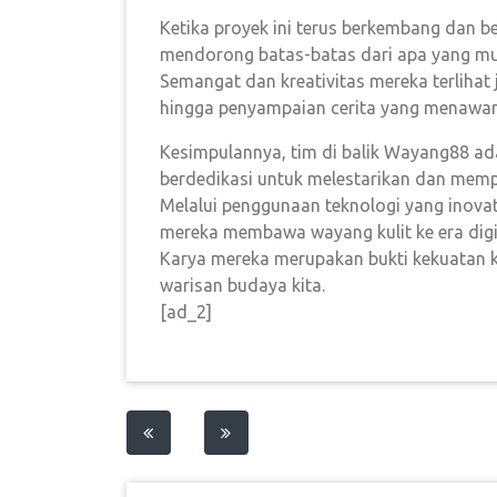
Ketika proyek ini terus berkembang dan b
mendorong batas-batas dari apa yang mun
Semangat dan kreativitas mereka terlihat 
hingga penyampaian cerita yang menawan
Kesimpulannya, tim di balik Wayang88 ad
berdedikasi untuk melestarikan dan mem
Melalui penggunaan teknologi yang inova
mereka membawa wayang kulit ke era dig
Karya mereka merupakan bukti kekuatan k
warisan budaya kita.
[ad_2]
Post
navigation