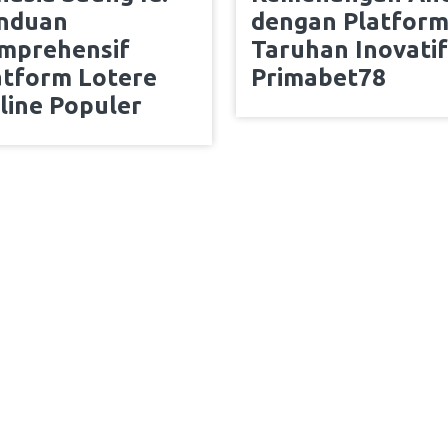
nduan
dengan Platfor
mprehensif
Taruhan Inovatif
atform Lotere
Primabet78
line Populer