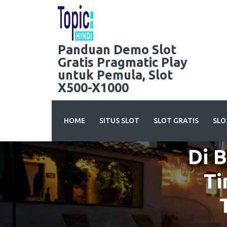
Skip
to
content
Panduan Demo Slot
Gratis Pragmatic Play
untuk Pemula, Slot
X500-X1000
HOME
SITUS SLOT
SLOT GRATIS
SLO
Di 
T