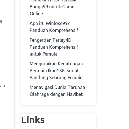
Bunga99 untuk Game
Online
ne
Apa itu Winlose99?
Panduan Komprehensif
Pengertian Parlay4D:
Panduan Komprehensif
untuk Pemula
Menguraikan Keuntungan
Bermain Ikan138: Sudut
Pandang Seorang Pemain
kan
Menavigasi Dunia Taruhan
Olahraga dengan Navibet
Links
,