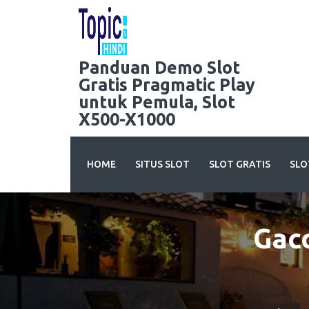
Skip
to
content
Panduan Demo Slot
Gratis Pragmatic Play
untuk Pemula, Slot
X500-X1000
HOME
SITUS SLOT
SLOT GRATIS
SLO
Gac