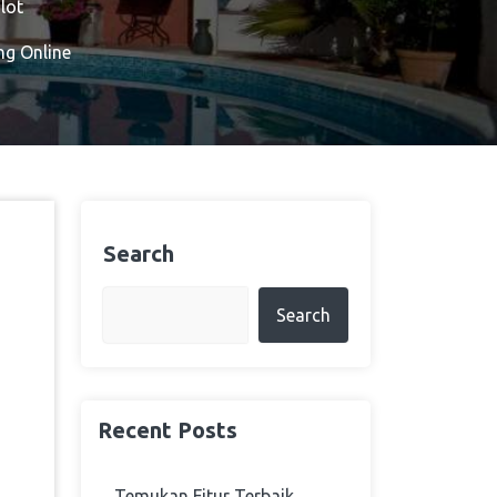
lot
g Online
Search
Search
a
Recent Posts
Temukan Fitur Terbaik