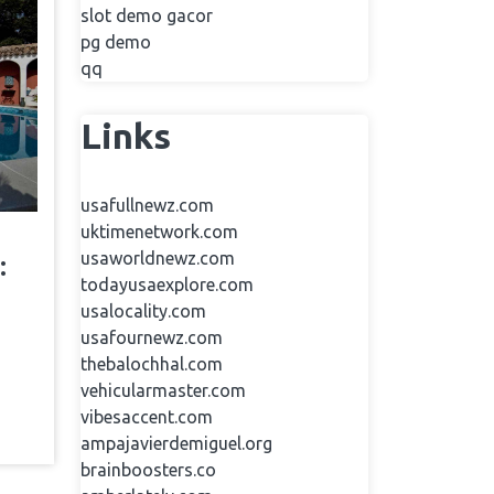
slot demo gacor
pg demo
qq
Links
usafullnewz.com
uktimenetwork.com
usaworldnewz.com
:
todayusaexplore.com
usalocality.com
usafournewz.com
thebalochhal.com
vehicularmaster.com
vibesaccent.com
ampajavierdemiguel.org
brainboosters.co