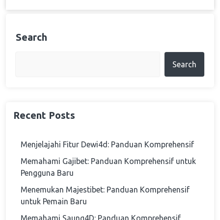
Search
Search
Recent Posts
Menjelajahi Fitur Dewi4d: Panduan Komprehensif
Memahami Gajibet: Panduan Komprehensif untuk
Pengguna Baru
Menemukan Majestibet: Panduan Komprehensif
untuk Pemain Baru
Memahami Saung4D: Panduan Komprehensif