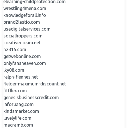
elearning-childprotection.com
wrestling4mena.com
knowledgeforall.info
brand2lastio.com
usadigitalservices.com
socialhoppers.com
creativedream.net
n2315.com
getwebonline.com
onlyfansheaven.com
lky08.com
ralph-fiennes.net
fielder-maximum-discount.net
fitfllex.com
genesisbusinesscredit.com
inforuang.com
kindsmarket.com
luvelylife.com
macramb.com