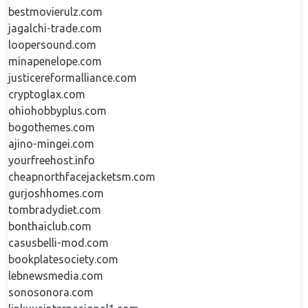
bestmovierulz.com
jagalchi-trade.com
loopersound.com
minapenelope.com
justicereformalliance.com
cryptoglax.com
ohiohobbyplus.com
bogothemes.com
ajino-mingei.com
yourfreehost.info
cheapnorthfacejacketsm.com
gurjoshhomes.com
tombradydiet.com
bonthaiclub.com
casusbelli-mod.com
bookplatesociety.com
lebnewsmedia.com
sonosonora.com