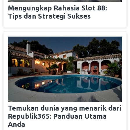
Mengungkap Rahasia Slot 88:
Tips dan Strategi Sukses
Temukan dunia yang menarik dari
Republik365: Panduan Utama
Anda