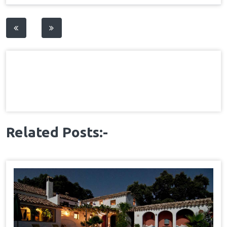
Post
navigation
Related Posts:-