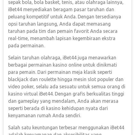
sepak bola, bola basket, tenis, atau olahraga lainnya,
iBet44 menyediakan beragam pasar taruhan dan
peluang kompetitif untuk Anda. Dengan tersedianya
opsi taruhan langsung, Anda dapat memasang
taruhan pada tim dan pemain favorit Anda secara
real-time, menambah lapisan kegembiraan ekstra
pada permainan.
Selain taruhan olahraga, iBet44 juga menawarkan
berbagai permainan kasino online untuk dinikmati
para pemain. Dari permainan meja klasik seperti
blackjack dan roulette hingga mesin slot populer dan
video poker, selalu ada sesuatu untuk semua orang di
kasino virtual iBet44. Dengan grafis berkualitas tinggi
dan gameplay yang mendalam, Anda akan merasa
seperti berada di kasino kehidupan nyata dari
kenyamanan rumah Anda sendiri.
Salah satu keuntungan terbesar menggunakan iBet44
adalah kenyamanan dan aksesibilitas yang