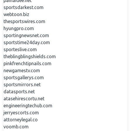
painaidee.net
sportsdarkest.com
webtoon.biz
thesportswires.com
hyungpro.com
sportingnewsnet.com
sportstime24day.com
sporteslive.com
theblingblingshields.com
pinkfrenchtipnails.com
newgamestv.com
sportsgallerys.com
sportsmirrors.net
datasports.net
atasehirescortu.net
engineeringtechub.com
jerryescorts.com
attorneylegal.co
voomb.com