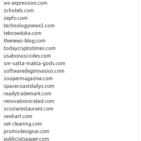
ws-expression.com
zchotels.com
zepfo.com
technologynews5.com
teknoeduka.com
thenews-blog.com
todaycryptotimes.com
usabonuscodes.com
sm-satta-makta-gods.com
softwaredegimnasios.com
soopermagazine.com
spacecoastdailys.com
readytrademark.com
renovationsrated.com
scoziarestaurant.com
seohart.com
set-cleaning.com
promodesignai.com
publicistspaper.com