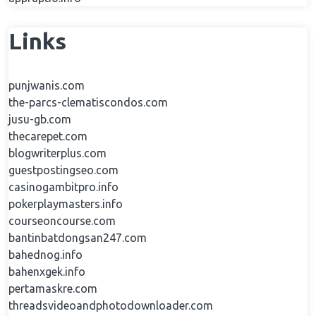
Links
punjwanis.com
the-parcs-clematiscondos.com
jusu-gb.com
thecarepet.com
blogwriterplus.com
guestpostingseo.com
casinogambitpro.info
pokerplaymasters.info
courseoncourse.com
bantinbatdongsan247.com
bahednog.info
bahenxgek.info
pertamaskre.com
threadsvideoandphotodownloader.com