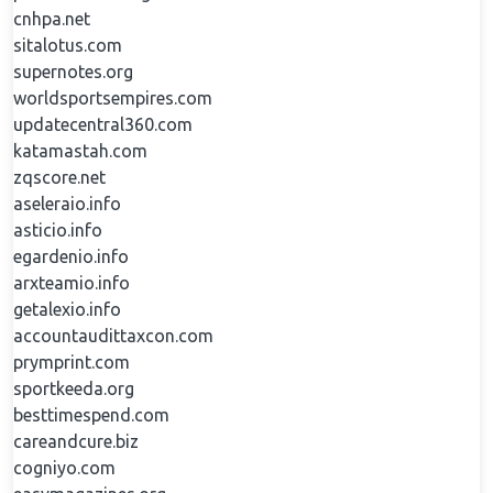
cnhpa.net
sitalotus.com
supernotes.org
worldsportsempires.com
updatecentral360.com
katamastah.com
zqscore.net
aseleraio.info
asticio.info
egardenio.info
arxteamio.info
getalexio.info
accountaudittaxcon.com
prymprint.com
sportkeeda.org
besttimespend.com
careandcure.biz
cogniyo.com