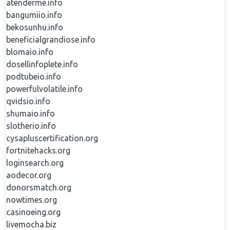
atenderme.info
bangumiio.info
bekosunhu.info
beneficialgrandiose.info
blomaio.info
dosellinfoplete.info
podtubeio.info
powerfulvolatile.info
qvidsio.info
shumaio.info
slotherio.info
cysapluscertification.org
fortnitehacks.org
loginsearch.org
aodecor.org
donorsmatch.org
nowtimes.org
casinoeing.org
livemocha.biz