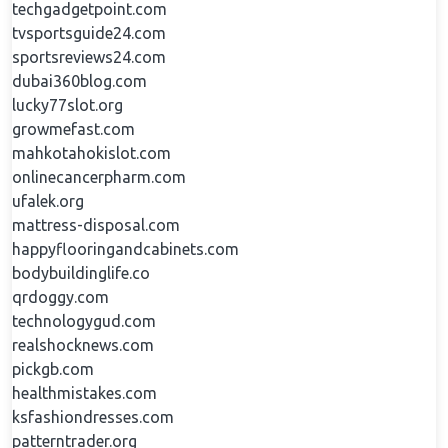
techgadgetpoint.com
tvsportsguide24.com
sportsreviews24.com
dubai360blog.com
lucky77slot.org
growmefast.com
mahkotahokislot.com
onlinecancerpharm.com
ufalek.org
mattress-disposal.com
happyflooringandcabinets.com
bodybuildinglife.co
qrdoggy.com
technologygud.com
realshocknews.com
pickgb.com
healthmistakes.com
ksfashiondresses.com
patterntrader.org