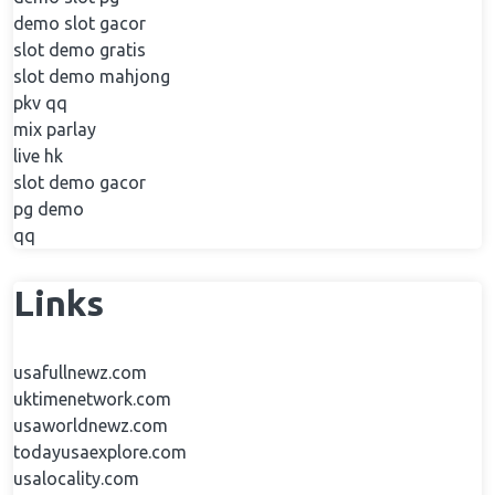
demo slot gacor
slot demo gratis
slot demo mahjong
pkv qq
mix parlay
live hk
slot demo gacor
pg demo
qq
Links
usafullnewz.com
uktimenetwork.com
usaworldnewz.com
todayusaexplore.com
usalocality.com