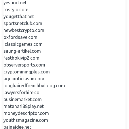
yesport.net
tostylo.com
yougetthat.net
sportsnetclub.com
newbestcrypto.com
oxfordsave.com
iclassicgames.com
saung-artikel.com
fasthokivip2.com
observersports.com
cryptominingplus.com
aquinoticiaspe.com
longhairedfrenchbulldog.com
lawyersforhire.co
businemarket.com
matahari88play.net
moneydescriptor.com
youthsmagazine.com
painaidee.net