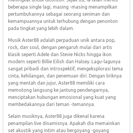
beberapa single lagi, masing -masing menampilkan
pertumbuhannya sebagai seorang seniman dan
kemampuannya untuk terhubung dengan penonton
pada tingkat yang lebih dalam.
Musik Aster88 adalah perpaduan unik antara pop,
rock, dan soul, dengan pengaruh mulai dari artis
klasik seperti Adele dan Stevie Nicks hingga ikon
modern seperti Billie Eilish dan Halsey. Lagu-lagunya
sangat pribadi dan introspektif, mengeksplorasi tema
cinta, kehilangan, dan penemuan diri. Dengan liriknya
yang mentah dan jujur, Aster88 memiliki cara
memotong langsung ke jantung pendengarnya,
menciptakan hubungan emosional yang kuat yang
membedakannya dari teman -temannya.
Selain musiknya, Aster88 juga dikenal karena
penampilan live dinamisnya. Apakah dia memainkan
set akustik yang intim atau bergoyang -goyang