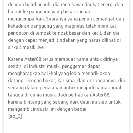
dengan band penuh, dia membawa tingkat energi dan
hasrat ke panggung yang benar -benar
menggemparkan. Suaranya yang penuh semangat dan
kehadiran panggung yang magnetis telah memikat
penonton di tempat-tempat besar dan kecil, dan dia
dengan cepat menjadi tindakan yang harus dilihat di
sirkuit musik live.
Karena Aster88 terus membuat nama untuk dirinya
sendiri di industri musik, penggemar dapat
mengharapkan hal -hal yang lebih menarik akan
datang. Dengan bakat, karisma, dan dorongannya, dia
sedang dalam perjalanan untuk menjadi nama rumah
tangga di dunia musik. Jadi perhatikan Aster88,
karena bintang yang sedang naik daun ini siap untuk
mengambil industri ini dengan badai.
[ad_2]