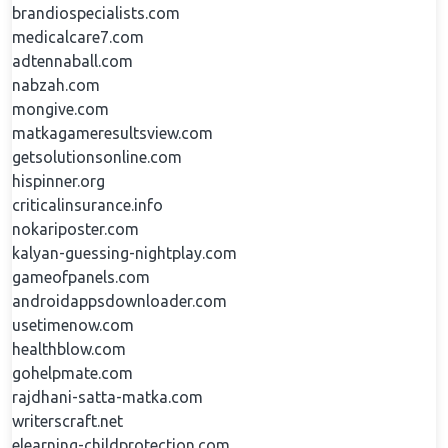
brandiospecialists.com
medicalcare7.com
adtennaball.com
nabzah.com
mongive.com
matkagameresultsview.com
getsolutionsonline.com
hispinner.org
criticalinsurance.info
nokariposter.com
kalyan-guessing-nightplay.com
gameofpanels.com
androidappsdownloader.com
usetimenow.com
healthblow.com
gohelpmate.com
rajdhani-satta-matka.com
writerscraft.net
elearning-childprotection.com