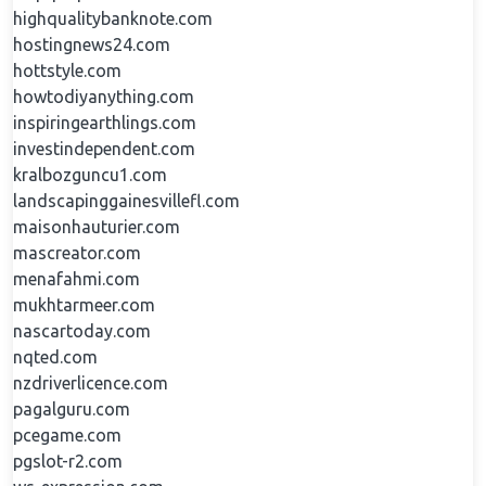
highqualitybanknote.com
hostingnews24.com
hottstyle.com
howtodiyanything.com
inspiringearthlings.com
investindependent.com
kralbozguncu1.com
landscapinggainesvillefl.com
maisonhauturier.com
mascreator.com
menafahmi.com
mukhtarmeer.com
nascartoday.com
nqted.com
nzdriverlicence.com
pagalguru.com
pcegame.com
pgslot-r2.com