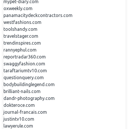
mypet-diary.com
oxweekly.com
panamacitydeckcontractors.com
westfashions.com
toolshandy.com
travelstager.com
trendinspires.com
rannyephul.com
reportradar360.com
swaggyfashion.com
taraftariumtv10.com
questionquery.com
bodybuildinglegend.com
brilliant-nails.com
dandr-photography.com
dokteroce.com
journal-francais.com
justintv10.com
lawyerule.com