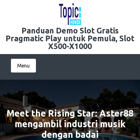
Skip
to
content
Panduan Demo Slot Gratis
Pragmatic Play untuk Pemula, Slot
X500-X1000
Menu
Meet the Rising Star: Aster88
mengambil industri musik
dengan badai