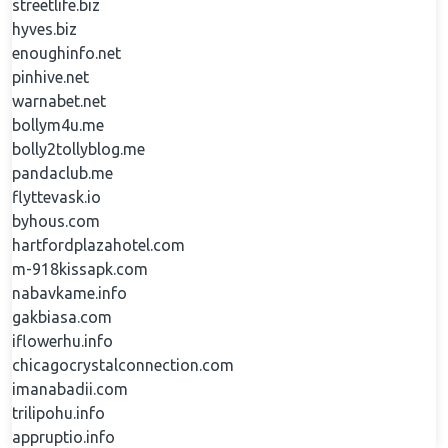
streetlife.biz
hyves.biz
enoughinfo.net
pinhive.net
warnabet.net
bollym4u.me
bolly2tollyblog.me
pandaclub.me
flyttevask.io
byhous.com
hartfordplazahotel.com
m-918kissapk.com
nabavkame.info
gakbiasa.com
iflowerhu.info
chicagocrystalconnection.com
imanabadii.com
trilipohu.info
appruptio.info