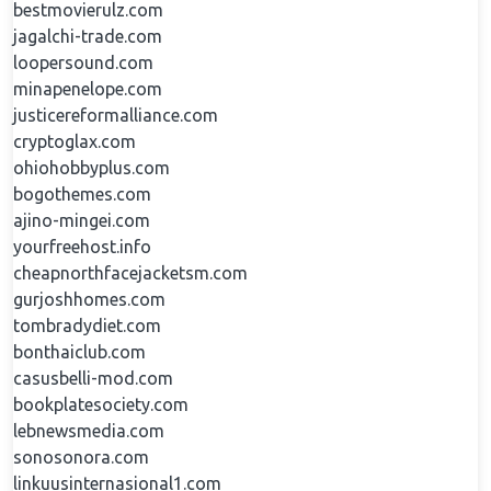
bestmovierulz.com
jagalchi-trade.com
loopersound.com
minapenelope.com
justicereformalliance.com
cryptoglax.com
ohiohobbyplus.com
bogothemes.com
ajino-mingei.com
yourfreehost.info
cheapnorthfacejacketsm.com
gurjoshhomes.com
tombradydiet.com
bonthaiclub.com
casusbelli-mod.com
bookplatesociety.com
lebnewsmedia.com
sonosonora.com
linkuusinternasional1.com