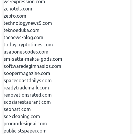
ws-expression.com
zchotels.com
zepfo.com
technologynews5.com
teknoeduka.com
thenews-blog.com
todaycryptotimes.com
usabonuscodes.com
sm-satta-makta-gods.com
softwaredegimnasios.com
soopermagazine.com
spacecoastdailys.com
readytrademark.com
renovationsrated.com
scoziarestaurant.com
seohart.com
set-cleaning.com
promodesignai.com
publicistspaper.com