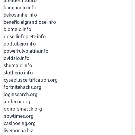
atenderme.info
bangumiio.info
bekosunhu.info
beneficialgrandiose.info
blomaio.info
dosellinfoplete.info
podtubeio.info
powerfulvolatile.info
qvidsio.info
shumaio.info
slotherio.info
cysapluscertification.org
fortnitehacks.org
loginsearch.org
aodecor.org
donorsmatch.org
nowtimes.org
casinoeing.org
livemocha.biz