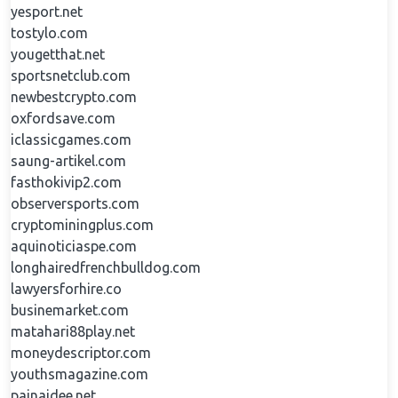
yesport.net
tostylo.com
yougetthat.net
sportsnetclub.com
newbestcrypto.com
oxfordsave.com
iclassicgames.com
saung-artikel.com
fasthokivip2.com
observersports.com
cryptominingplus.com
aquinoticiaspe.com
longhairedfrenchbulldog.com
lawyersforhire.co
businemarket.com
matahari88play.net
moneydescriptor.com
youthsmagazine.com
painaidee.net