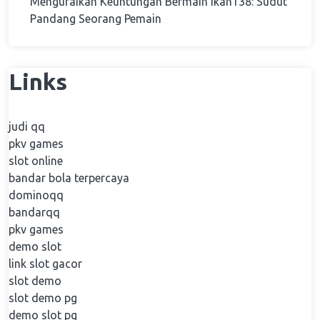
Menguraikan Keuntungan Bermain Ikan138: Sudut
Pandang Seorang Pemain
Links
judi qq
pkv games
slot online
bandar bola terpercaya
dominoqq
bandarqq
pkv games
demo slot
link slot gacor
slot demo
slot demo pg
demo slot pg