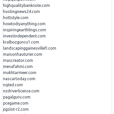
highqualitybanknote.com
hostingnews24.com
hottstyle.com
howtodiyanything.com
inspiringearthlings.com
investindependent.com
kralbozguncu1.com
landscapinggainesvillefl.com
maisonhauturier.com
mascreator.com
menafahmi.com
mukhtarmeer.com
nascartoday.com
nqted.com
nzdriverlicence.com
pagalguru.com
pcegame.com
pgslot-r2.com