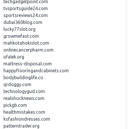
techgadgetpoint.com
tvsportsguide24.com
sportsreviews24.com
dubai360blog.com
lucky77slot.org
growmefast.com
mahkotahokislot.com
onlinecancerpharm.com
ufalek.org
mattress-disposal.com
happyflooringandcabinets.com
bodybuildinglife.co
qrdoggy.com
technologygud.com
realshocknews.com
pickgb.com
healthmistakes.com
ksfashiondresses.com
patterntrader.org