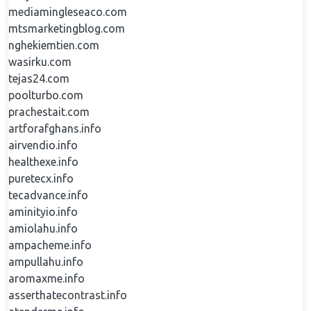
mediamingleseaco.com
mtsmarketingblog.com
nghekiemtien.com
wasirku.com
tejas24.com
poolturbo.com
prachestait.com
artforafghans.info
airvendio.info
healthexe.info
puretecx.info
tecadvance.info
aminityio.info
amiolahu.info
ampacheme.info
ampullahu.info
aromaxme.info
asserthatecontrast.info