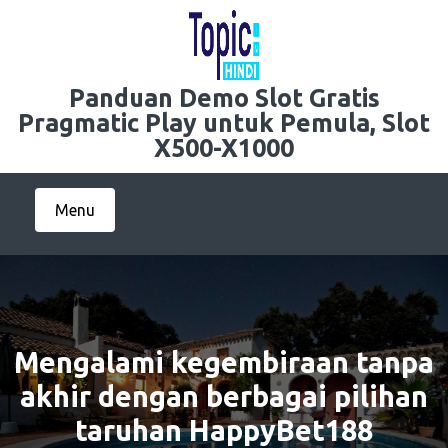
Skip
to
content
Panduan Demo Slot Gratis
Pragmatic Play untuk Pemula, Slot
X500-X1000
Menu
Mengalami kegembiraan tanpa
akhir dengan berbagai pilihan
taruhan HappyBet188