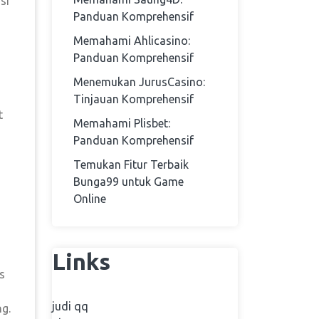
si
Panduan Komprehensif
Memahami Ahlicasino:
Panduan Komprehensif
Menemukan JurusCasino:
Tinjauan Komprehensif
t
Memahami Plisbet:
Panduan Komprehensif
Temukan Fitur Terbaik
Bunga99 untuk Game
Online
Links
s
judi qq
g.