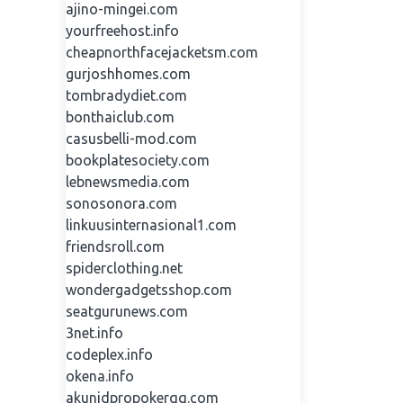
ajino-mingei.com
yourfreehost.info
cheapnorthfacejacketsm.com
gurjoshhomes.com
tombradydiet.com
bonthaiclub.com
casusbelli-mod.com
bookplatesociety.com
lebnewsmedia.com
sonosonora.com
linkuusinternasional1.com
friendsroll.com
spiderclothing.net
wondergadgetsshop.com
seatgurunews.com
3net.info
codeplex.info
okena.info
akunidpropokerqq.com