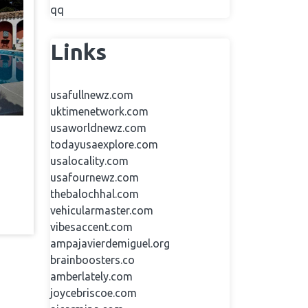
qq
Links
usafullnewz.com
uktimenetwork.com
usaworldnewz.com
todayusaexplore.com
usalocality.com
usafournewz.com
thebalochhal.com
vehicularmaster.com
vibesaccent.com
ampajavierdemiguel.org
brainboosters.co
amberlately.com
joycebriscoe.com