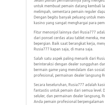
Selain pilihan permainannya yang menge
untuk membuat pemain datang kembali l
melimpah, sementara pemain reguler dapa
Dengan begitu banyak peluang untuk mend
kasino yang sangat menghargai para pem
Fitur menonjol lainnya dari Rusia777 ada
dari ponsel cerdas atau tablet mereka, 
bepergian. Baik saat berangkat kerja, me
Rusia777 kapan saja, di mana saja.
Salah satu aspek paling menarik dari Rus
berinteraksi dengan dealer sungguhan da
bermain game yang mendalam dan sosial. 
profesional, permainan dealer langsung 
Secara keseluruhan, Rusia777 adalah ka
fantastis untuk pemain dari semua level.
seluler, dan permainan dealer langsung, 
Anda pemain profesional berpengalaman 