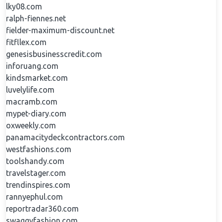
lky08.com
ralph-fiennes.net
fielder-maximum-discount.net
fitfllex.com
genesisbusinesscredit.com
inforuang.com
kindsmarket.com
luvelylife.com
macramb.com
mypet-diary.com
oxweekly.com
panamacitydeckcontractors.com
westfashions.com
toolshandy.com
travelstager.com
trendinspires.com
rannyephul.com
reportradar360.com
swaggyfashion.com