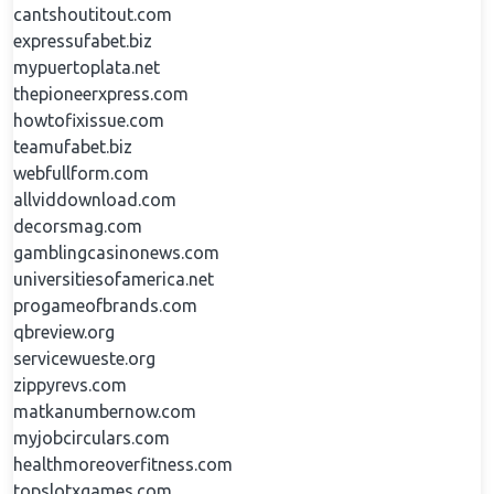
cantshoutitout.com
expressufabet.biz
mypuertoplata.net
thepioneerxpress.com
howtofixissue.com
teamufabet.biz
webfullform.com
allviddownload.com
decorsmag.com
gamblingcasinonews.com
universitiesofamerica.net
progameofbrands.com
qbreview.org
servicewueste.org
zippyrevs.com
matkanumbernow.com
myjobcirculars.com
healthmoreoverfitness.com
topslotxgames.com