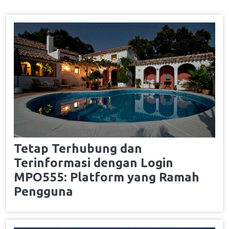
Tetap Terhubung dan
Terinformasi dengan Login
MPO555: Platform yang Ramah
Pengguna