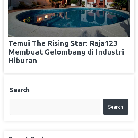
Temui The Rising Star: Raja123
Membuat Gelombang di Industri
Hiburan
Search
Search