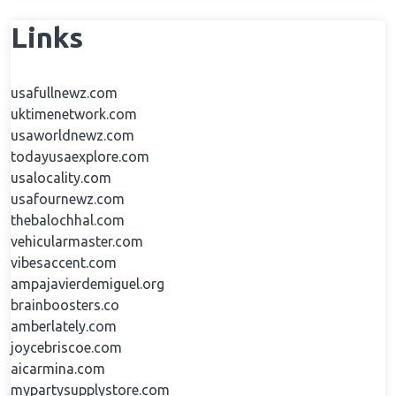
Links
usafullnewz.com
uktimenetwork.com
usaworldnewz.com
todayusaexplore.com
usalocality.com
usafournewz.com
thebalochhal.com
vehicularmaster.com
vibesaccent.com
ampajavierdemiguel.org
brainboosters.co
amberlately.com
joycebriscoe.com
aicarmina.com
mypartysupplystore.com