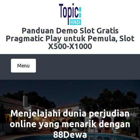
Skip
to
content
Panduan Demo Slot Gratis
Pragmatic Play untuk Pemula, Slot
X500-X1000
Menu
Menjelajahi dunia perjudian
online yang menarik dengan
88Dewa