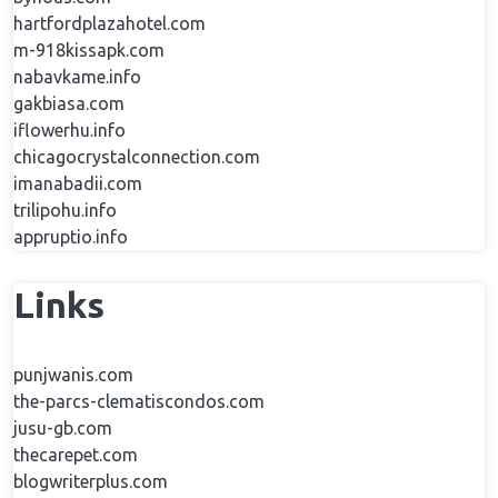
hartfordplazahotel.com
m-918kissapk.com
nabavkame.info
gakbiasa.com
iflowerhu.info
chicagocrystalconnection.com
imanabadii.com
trilipohu.info
appruptio.info
Links
punjwanis.com
the-parcs-clematiscondos.com
jusu-gb.com
thecarepet.com
blogwriterplus.com