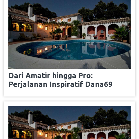
Dari Amatir hingga Pro:
Perjalanan Inspiratif Dana69