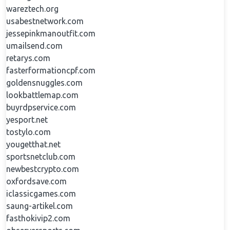
wareztech.org
usabestnetwork.com
jessepinkmanoutfit.com
umailsend.com
retarys.com
fasterformationcpf.com
goldensnuggles.com
lookbattlemap.com
buyrdpservice.com
yesport.net
tostylo.com
yougetthat.net
sportsnetclub.com
newbestcrypto.com
oxfordsave.com
iclassicgames.com
saung-artikel.com
fasthokivip2.com