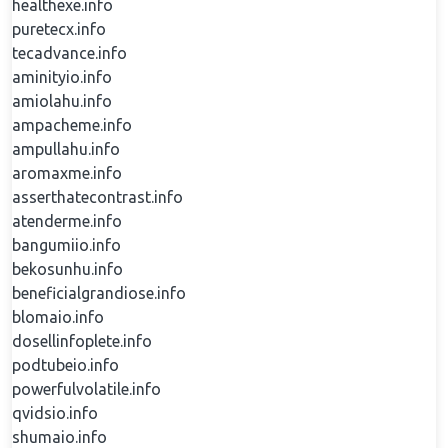
healthexe.info
puretecx.info
tecadvance.info
aminityio.info
amiolahu.info
ampacheme.info
ampullahu.info
aromaxme.info
asserthatecontrast.info
atenderme.info
bangumiio.info
bekosunhu.info
beneficialgrandiose.info
blomaio.info
dosellinfoplete.info
podtubeio.info
powerfulvolatile.info
qvidsio.info
shumaio.info