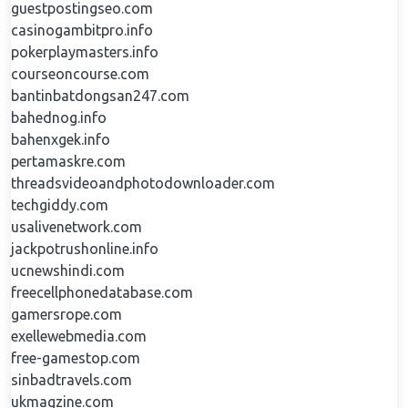
guestpostingseo.com
casinogambitpro.info
pokerplaymasters.info
courseoncourse.com
bantinbatdongsan247.com
bahednog.info
bahenxgek.info
pertamaskre.com
threadsvideoandphotodownloader.com
techgiddy.com
usalivenetwork.com
jackpotrushonline.info
ucnewshindi.com
freecellphonedatabase.com
gamersrope.com
exellewebmedia.com
free-gamestop.com
sinbadtravels.com
ukmagzine.com