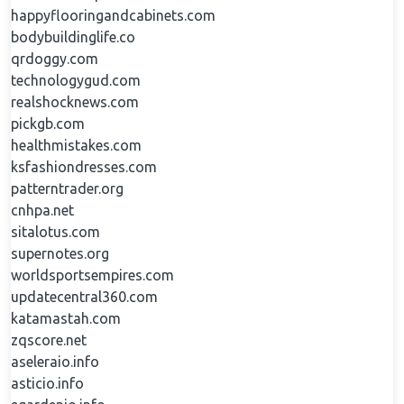
happyflooringandcabinets.com
bodybuildinglife.co
qrdoggy.com
technologygud.com
realshocknews.com
pickgb.com
healthmistakes.com
ksfashiondresses.com
patterntrader.org
cnhpa.net
sitalotus.com
supernotes.org
worldsportsempires.com
updatecentral360.com
katamastah.com
zqscore.net
aseleraio.info
asticio.info