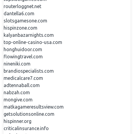
routerloggnet.net
dantella6.com
slotsgamesone.com
hispinzone.com
kalyanbazarnights.com
top-online-casino-usa.com
honghuidoor.com
flowingtravel.com
nineniki.com
brandiospecialists.com
medicalcare7.com
adtennaball.com
nabzah.com
mongive.com
matkagameresultsview.com
getsolutionsonline.com
hispinner.org
criticalinsurance.info