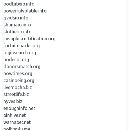
podtubeio.info
powerfulvolatile.info
qvidsio.info
shumaio.info
slotherio.info
cysapluscertification.org
fortnitehacks.org
loginsearch.org
aodecor.org
donorsmatch.org
nowtimes.org
casinoeing.org
livemocha.biz
streetlife.biz
hyves.biz
enoughinfo.net
pinhive.net
warnabet.net
bollym4u.me