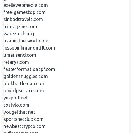
exellewebmedia.com
free-gamestop.com
sinbadtravels.com
ukmagzine.com
wareztech.org
usabestnetwork.com
jessepinkmanoutfit.com
umailsend.com
retarys.com
fasterformationcpf.com
goldensnuggles.com
lookbattlemap.com
buyrdpservice.com
yesport.net
tostylo.com
yougetthat.net
sportsnetclub.com
newbestcrypto.com