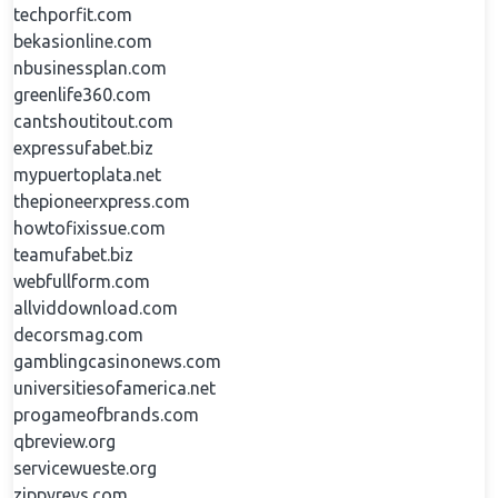
techporfit.com
bekasionline.com
nbusinessplan.com
greenlife360.com
cantshoutitout.com
expressufabet.biz
mypuertoplata.net
thepioneerxpress.com
howtofixissue.com
teamufabet.biz
webfullform.com
allviddownload.com
decorsmag.com
gamblingcasinonews.com
universitiesofamerica.net
progameofbrands.com
qbreview.org
servicewueste.org
zippyrevs.com