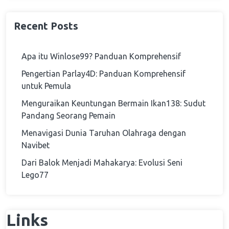
Recent Posts
Apa itu Winlose99? Panduan Komprehensif
Pengertian Parlay4D: Panduan Komprehensif
untuk Pemula
Menguraikan Keuntungan Bermain Ikan138: Sudut
Pandang Seorang Pemain
Menavigasi Dunia Taruhan Olahraga dengan
Navibet
Dari Balok Menjadi Mahakarya: Evolusi Seni
Lego77
Links