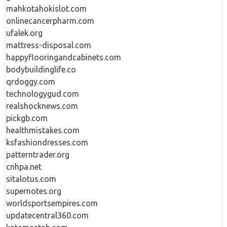
mahkotahokislot.com
onlinecancerpharm.com
ufalek.org
mattress-disposal.com
happyflooringandcabinets.com
bodybuildinglife.co
qrdoggy.com
technologygud.com
realshocknews.com
pickgb.com
healthmistakes.com
ksfashiondresses.com
patterntrader.org
cnhpa.net
sitalotus.com
supernotes.org
worldsportsempires.com
updatecentral360.com