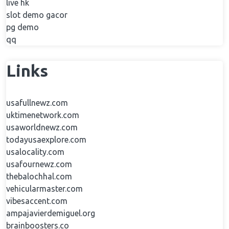
live hk
slot demo gacor
pg demo
qq
Links
usafullnewz.com
uktimenetwork.com
usaworldnewz.com
todayusaexplore.com
usalocality.com
usafournewz.com
thebalochhal.com
vehicularmaster.com
vibesaccent.com
ampajavierdemiguel.org
brainboosters.co