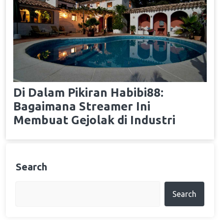
Di Dalam Pikiran Habibi88:
Bagaimana Streamer Ini
Membuat Gejolak di Industri
Search
Search