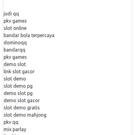
judi qq
pkv games
slot online
bandar bola terpercaya
dominoqq
bandarqq
pkv games
demo slot
link slot gacor
slot demo
slot demo pg
demo slot pg
demo slot gacor
slot demo gratis
slot demo mahjong
pkv qq
mix parlay