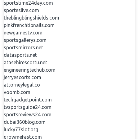
sportstime24day.com
sporteslive.com
theblingblingshields.com
pinkfrenchtipnails.com
newgamestv.com
sportsgallerys.com
sportsmirrors.net
datasports.net
atasehirescortu.net
engineeringtechub.com
jerryescorts.com
attorneylegal.co
voomb.com
techgadgetpoint.com
tvsportsguide24.com
sportsreviews24.com
dubai360blog.com
lucky77slot.org
growmefast.com