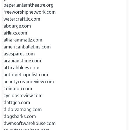
paperlanterntheatre.org
freeworshipnetwork.com
watercraftllc.com
abourge.com
afiliixs.com
alharammallz.com
americanbulletins.com
asespares.com
arabianstime.com
atticabblues.com
autometropolist.com
beautycreamreview.com
coinmoh.com
cyclopsreview.com
dattgen.com
didoivatnang.com
dogsbarks.com
dwmsoftwarehouse.com