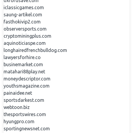
oxfordsave.com
iclassicgames.com
saung-artikel.com
fasthokivip2.com
observersports.com
cryptominingplus.com
aquinoticiaspe.com
longhairedfrenchbulldog.com
lawyersforhire.co
businemarket.com
matahari88play.net
moneydescriptor.com
youthsmagazine.com
painaidee.net
sportsdarkest.com
webtoon.biz
thesportswires.com
hyungpro.com
sportingnewsnet.com