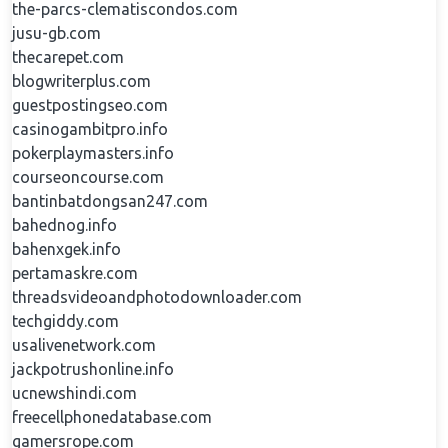
the-parcs-clematiscondos.com
jusu-gb.com
thecarepet.com
blogwriterplus.com
guestpostingseo.com
casinogambitpro.info
pokerplaymasters.info
courseoncourse.com
bantinbatdongsan247.com
bahednog.info
bahenxgek.info
pertamaskre.com
threadsvideoandphotodownloader.com
techgiddy.com
usalivenetwork.com
jackpotrushonline.info
ucnewshindi.com
freecellphonedatabase.com
gamersrope.com