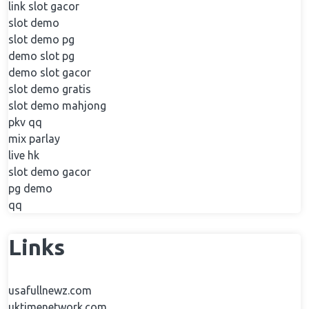
link slot gacor
slot demo
slot demo pg
demo slot pg
demo slot gacor
slot demo gratis
slot demo mahjong
pkv qq
mix parlay
live hk
slot demo gacor
pg demo
qq
Links
usafullnewz.com
uktimenetwork.com