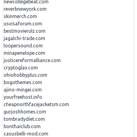
newcollegebeat.com
reverbnewyork.com
skinmerch.com
usvisaforum.com
bestmovierulz.com
jagalchi-trade.com
loopersound.com
minapenelope.com
justicereformalliance.com
cryptoglax.com
ohiohobbyplus.com
bogothemes.com
ajino-mingei.com
yourfreehost.info
cheapnorthfacejacketsm.com
gurjoshhomes.com
tombradydiet.com
bonthaiclub.com
casusbelli-mod.com