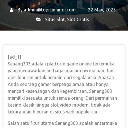
By
admin@topicinhindi.com
22 May, 2025
Situs Slot
,
Slot Gratis
Home
Situs Slot
→
→ Senang303: Tujuan utama Anda
untuk kesenangan dan hiburan tanpa akhir
[ad_1]
Senang303 adalah platform game online terkemuka
yang menawarkan berbagai macam permainan dan
opsi hiburan untuk pemain dari segala usia. Apakah
Anda seorang gamer berpengalaman atau hanya
mencari kesenangan dan kegembiraan, Senang303
memiliki sesuatu untuk semua orang. Dari permainan
kasino klasik hingga slot video modern, tidak ada
kekurangan hiburan di situs web populer ini.
Salah satu fitur utama Senang303 adalah antarmuka