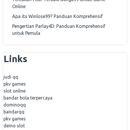
Online
Apa itu Winlose99? Panduan Komprehensif
Pengertian Parlay4D: Panduan Komprehensif
untuk Pemula
Links
judi qq
pkv games
slot online
bandar bola terpercaya
dominoqq
bandarqq
pkv games
demo slot