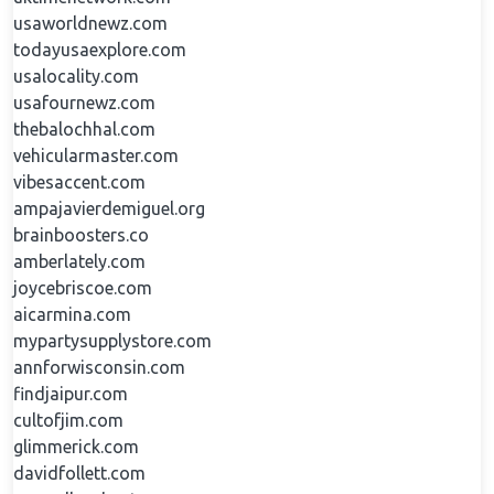
usaworldnewz.com
todayusaexplore.com
usalocality.com
usafournewz.com
thebalochhal.com
vehicularmaster.com
vibesaccent.com
ampajavierdemiguel.org
brainboosters.co
amberlately.com
joycebriscoe.com
aicarmina.com
mypartysupplystore.com
annforwisconsin.com
findjaipur.com
cultofjim.com
glimmerick.com
davidfollett.com