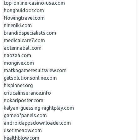
top-online-casino-usa.com
honghuidoor.com
flowingtravel.com
nineniki.com
brandiospecialists.com
medicalcare7.com
adtennaball.com
nabzah.com
mongive.com
matkagameresultsview.com
getsolutionsonline.com
hispinner.org
criticalinsurance.info
nokariposter.com
kalyan-guessing-nightplay.com
gameofpanels.com
androidappsdownloader.com
usetimenow.com
healthblow.com