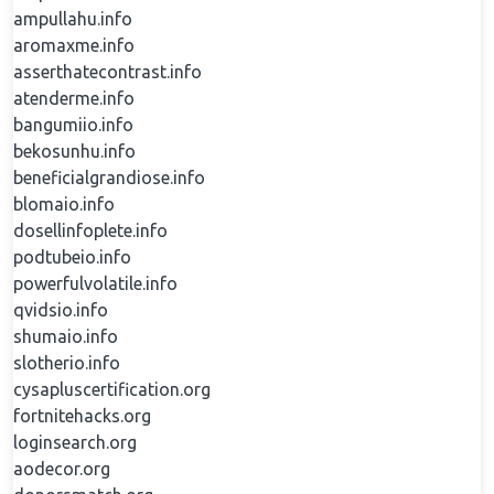
ampullahu.info
aromaxme.info
asserthatecontrast.info
atenderme.info
bangumiio.info
bekosunhu.info
beneficialgrandiose.info
blomaio.info
dosellinfoplete.info
podtubeio.info
powerfulvolatile.info
qvidsio.info
shumaio.info
slotherio.info
cysapluscertification.org
fortnitehacks.org
loginsearch.org
aodecor.org