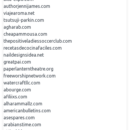
authorjennijames.com
viajearoma.net
tsutsuji-parkin.com
agharab.com
cheapammousa.com
thepositiveladiessoccerclub.com
recetasdecocinafaciles.com
naildesignsidea.net
greatpai.com
paperlanterntheatre.org
freeworshipnetwork.com
watercraftllc.com
abourge.com
afiliixs.com
alharammallz.com
americanbulletins.com
asespares.com
arabianstime.com