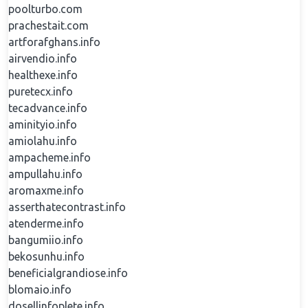
poolturbo.com
prachestait.com
artforafghans.info
airvendio.info
healthexe.info
puretecx.info
tecadvance.info
aminityio.info
amiolahu.info
ampacheme.info
ampullahu.info
aromaxme.info
asserthatecontrast.info
atenderme.info
bangumiio.info
bekosunhu.info
beneficialgrandiose.info
blomaio.info
dosellinfoplete.info