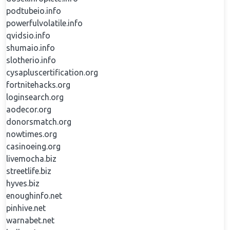
podtubeio.info
powerfulvolatile.info
qvidsio.info
shumaio.info
slotherio.info
cysapluscertification.org
fortnitehacks.org
loginsearch.org
aodecor.org
donorsmatch.org
nowtimes.org
casinoeing.org
livemocha.biz
streetlife.biz
hyves.biz
enoughinfo.net
pinhive.net
warnabet.net