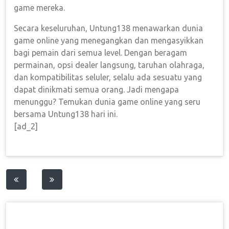
game mereka.
Secara keseluruhan, Untung138 menawarkan dunia
game online yang menegangkan dan mengasyikkan
bagi pemain dari semua level. Dengan beragam
permainan, opsi dealer langsung, taruhan olahraga,
dan kompatibilitas seluler, selalu ada sesuatu yang
dapat dinikmati semua orang. Jadi mengapa
menunggu? Temukan dunia game online yang seru
bersama Untung138 hari ini.
[ad_2]
Post
navigation