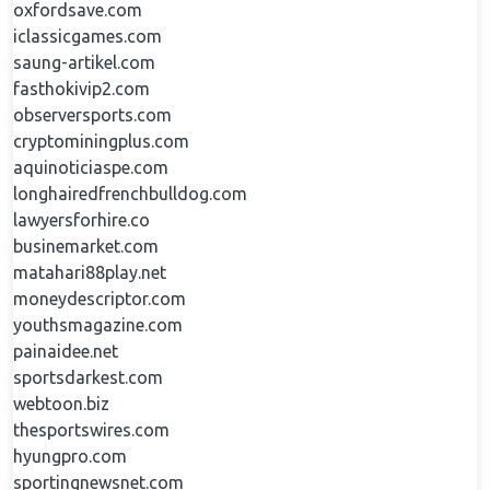
oxfordsave.com
iclassicgames.com
saung-artikel.com
fasthokivip2.com
observersports.com
cryptominingplus.com
aquinoticiaspe.com
longhairedfrenchbulldog.com
lawyersforhire.co
businemarket.com
matahari88play.net
moneydescriptor.com
youthsmagazine.com
painaidee.net
sportsdarkest.com
webtoon.biz
thesportswires.com
hyungpro.com
sportingnewsnet.com