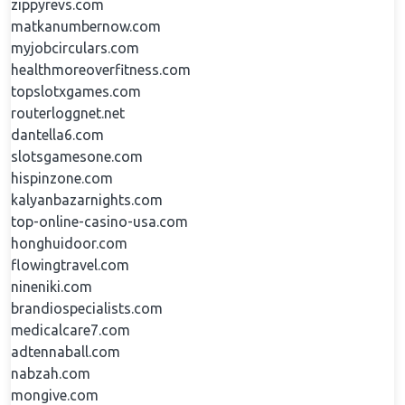
zippyrevs.com
matkanumbernow.com
myjobcirculars.com
healthmoreoverfitness.com
topslotxgames.com
routerloggnet.net
dantella6.com
slotsgamesone.com
hispinzone.com
kalyanbazarnights.com
top-online-casino-usa.com
honghuidoor.com
flowingtravel.com
nineniki.com
brandiospecialists.com
medicalcare7.com
adtennaball.com
nabzah.com
mongive.com