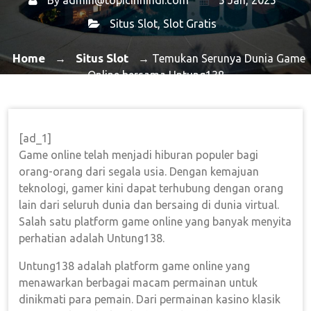
By
admin@topicinhindi.com
5 Jan, 2025
Situs Slot
,
Slot Gratis
Home
Situs Slot
→
→ Temukan Serunya Dunia Game
Online bersama Untung138
[ad_1]
Game online telah menjadi hiburan populer bagi
orang-orang dari segala usia. Dengan kemajuan
teknologi, gamer kini dapat terhubung dengan orang
lain dari seluruh dunia dan bersaing di dunia virtual.
Salah satu platform game online yang banyak menyita
perhatian adalah Untung138.
Untung138 adalah platform game online yang
menawarkan berbagai macam permainan untuk
dinikmati para pemain. Dari permainan kasino klasik