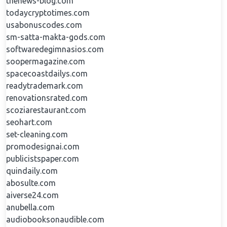
thenews-blog.com
todaycryptotimes.com
usabonuscodes.com
sm-satta-makta-gods.com
softwaredegimnasios.com
soopermagazine.com
spacecoastdailys.com
readytrademark.com
renovationsrated.com
scoziarestaurant.com
seohart.com
set-cleaning.com
promodesignai.com
publicistspaper.com
quindaily.com
abosulte.com
aiverse24.com
anubella.com
audiobooksonaudible.com