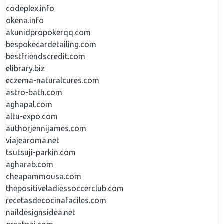
codeplex.info
okena.info
akunidpropokerqq.com
bespokecardetailing.com
bestfriendscredit.com
elibrary.biz
eczema-naturalcures.com
astro-bath.com
aghapal.com
altu-expo.com
authorjennijames.com
viajearoma.net
tsutsuji-parkin.com
agharab.com
cheapammousa.com
thepositiveladiessoccerclub.com
recetasdecocinafaciles.com
naildesignsidea.net