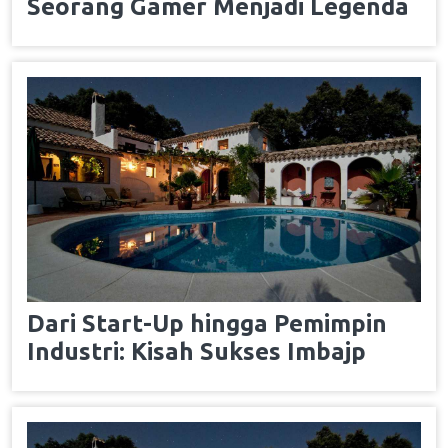
Seorang Gamer Menjadi Legenda
Dari Start-Up hingga Pemimpin
Industri: Kisah Sukses Imbajp