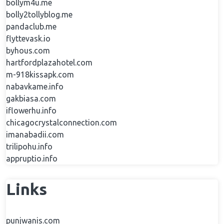
bollym4u.me
bolly2tollyblog.me
pandaclub.me
flyttevask.io
byhous.com
hartfordplazahotel.com
m-918kissapk.com
nabavkame.info
gakbiasa.com
iflowerhu.info
chicagocrystalconnection.com
imanabadii.com
trilipohu.info
appruptio.info
Links
punjwanis.com