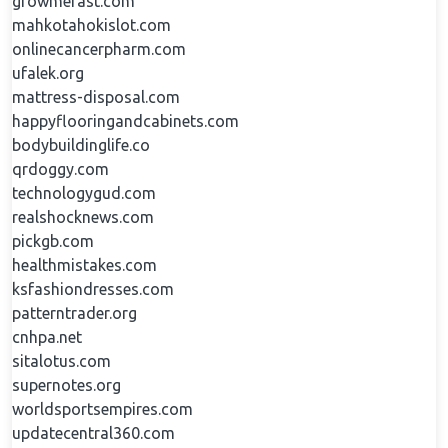
growmefast.com
mahkotahokislot.com
onlinecancerpharm.com
ufalek.org
mattress-disposal.com
happyflooringandcabinets.com
bodybuildinglife.co
qrdoggy.com
technologygud.com
realshocknews.com
pickgb.com
healthmistakes.com
ksfashiondresses.com
patterntrader.org
cnhpa.net
sitalotus.com
supernotes.org
worldsportsempires.com
updatecentral360.com