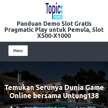
Skip
to
content
Panduan Demo Slot Gratis
Pragmatic Play untuk Pemula, Slot
X500-X1000
Menu
Temukan Serunya Dunia Game
Online bersama Untung138