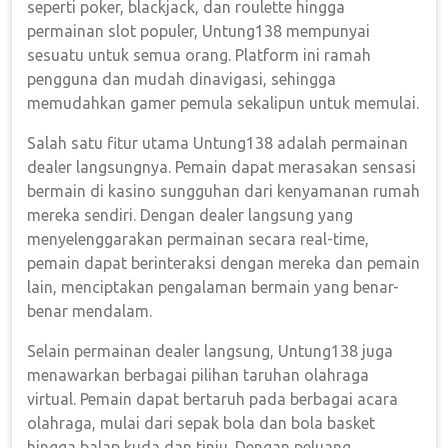
seperti poker, blackjack, dan roulette hingga
permainan slot populer, Untung138 mempunyai
sesuatu untuk semua orang. Platform ini ramah
pengguna dan mudah dinavigasi, sehingga
memudahkan gamer pemula sekalipun untuk memulai.
Salah satu fitur utama Untung138 adalah permainan
dealer langsungnya. Pemain dapat merasakan sensasi
bermain di kasino sungguhan dari kenyamanan rumah
mereka sendiri. Dengan dealer langsung yang
menyelenggarakan permainan secara real-time,
pemain dapat berinteraksi dengan mereka dan pemain
lain, menciptakan pengalaman bermain yang benar-
benar mendalam.
Selain permainan dealer langsung, Untung138 juga
menawarkan berbagai pilihan taruhan olahraga
virtual. Pemain dapat bertaruh pada berbagai acara
olahraga, mulai dari sepak bola dan bola basket
hingga balap kuda dan tinju. Dengan peluang