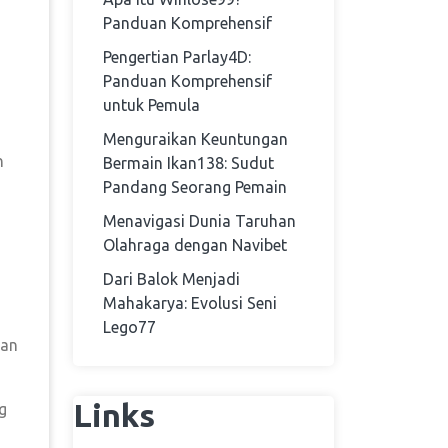
Panduan Komprehensif
Pengertian Parlay4D:
Panduan Komprehensif
untuk Pemula
Menguraikan Keuntungan
h
Bermain Ikan138: Sudut
Pandang Seorang Pemain
Menavigasi Dunia Taruhan
Olahraga dengan Navibet
Dari Balok Menjadi
Mahakarya: Evolusi Seni
Lego77
kan
Links
g