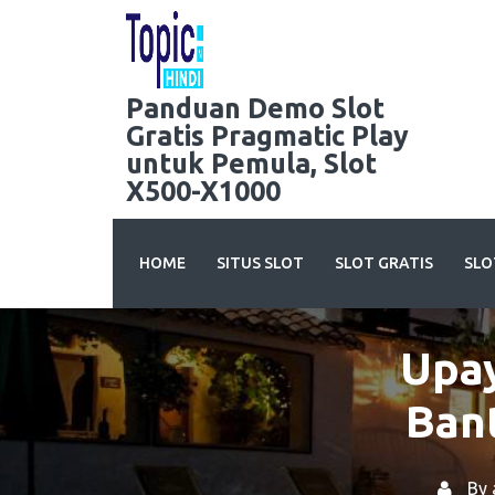
Skip
to
content
Panduan Demo Slot
Gratis Pragmatic Play
untuk Pemula, Slot
X500-X1000
HOME
SITUS SLOT
SLOT GRATIS
SLO
Upay
Ban
By