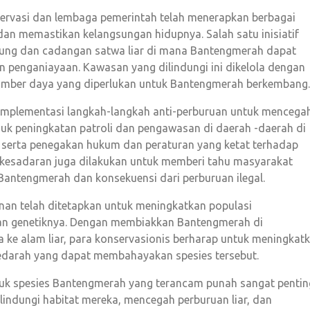
ervasi dan lembaga pemerintah telah menerapkan berbagai
an memastikan kelangsungan hidupnya. Salah satu inisiatif
ung dan cadangan satwa liar di mana Bantengmerah dapat
n penganiayaan. Kawasan yang dilindungi ini dikelola dengan
umber daya yang diperlukan untuk Bantengmerah berkembang.
 implementasi langkah-langkah anti-perburuan untuk mencega
suk peningkatan patroli dan pengawasan di daerah -daerah di
serta penegakan hukum dan peraturan yang ketat terhadap
 kesadaran juga dilakukan untuk memberi tahu masyarakat
Bantengmerah dan konsekuensi dari perburuan ilegal.
nan telah ditetapkan untuk meningkatkan populasi
n genetiknya. Dengan membiakkan Bantengmerah di
e alam liar, para konservasionis berharap untuk meningkat
edarah yang dapat membahayakan spesies tersebut.
tuk spesies Bantengmerah yang terancam punah sangat pentin
indungi habitat mereka, mencegah perburuan liar, dan