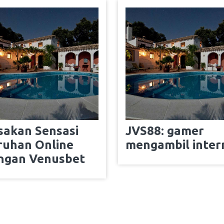
sakan Sensasi
JVS88: gamer
ruhan Online
mengambil inter
ngan Venusbet