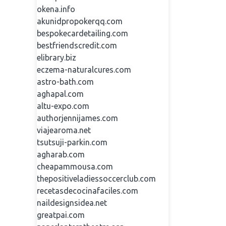
okena.info
akunidpropokerqq.com
bespokecardetailing.com
bestfriendscredit.com
elibrary.biz
eczema-naturalcures.com
astro-bath.com
aghapal.com
altu-expo.com
authorjennijames.com
viajearoma.net
tsutsuji-parkin.com
agharab.com
cheapammousa.com
thepositiveladiessoccerclub.com
recetasdecocinafaciles.com
naildesignsidea.net
greatpai.com