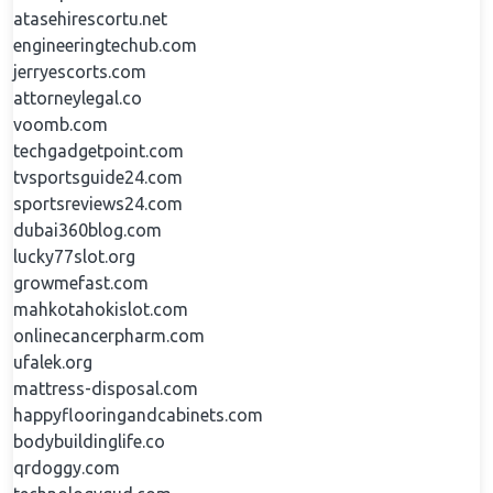
atasehirescortu.net
engineeringtechub.com
jerryescorts.com
attorneylegal.co
voomb.com
techgadgetpoint.com
tvsportsguide24.com
sportsreviews24.com
dubai360blog.com
lucky77slot.org
growmefast.com
mahkotahokislot.com
onlinecancerpharm.com
ufalek.org
mattress-disposal.com
happyflooringandcabinets.com
bodybuildinglife.co
qrdoggy.com