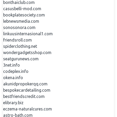
bonthaiclub.com
casusbelli-mod.com
bookplatesociety.com
lebnewsmedia.com
sonosonora.com
linkuusinternasional1.com
friendsroll.com
spiderclothing.net
wondergadgetsshop.com
seatgurunews.com
3net.info
codeplex.info
okena.info
akunidpropokerqq.com
bespokecardetailing.com
bestfriendscredit.com
elibrary.biz
eczema-naturalcures.com
astro-bath.com