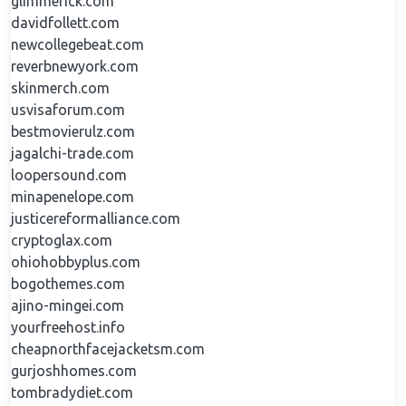
glimmerick.com
davidfollett.com
newcollegebeat.com
reverbnewyork.com
skinmerch.com
usvisaforum.com
bestmovierulz.com
jagalchi-trade.com
loopersound.com
minapenelope.com
justicereformalliance.com
cryptoglax.com
ohiohobbyplus.com
bogothemes.com
ajino-mingei.com
yourfreehost.info
cheapnorthfacejacketsm.com
gurjoshhomes.com
tombradydiet.com