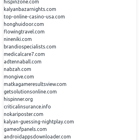
hispinzone.com
kalyanbazarnights.com
top-online-casino-usa.com
honghuidoor.com
flowingtravel.com
nineniki.com
brandiospecialists.com
medicalcare7.com
adtennaball.com
nabzah.com
mongive.com
matkagameresultsview.com
getsolutionsonline.com
hispinner.org
criticalinsurance.info
nokariposter.com
kalyan-guessing-nightplay.com
gameofpanels.com
androidappsdownloader.com