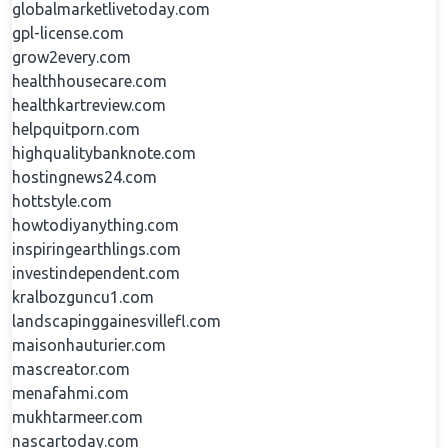
globalmarketlivetoday.com
gpl-license.com
grow2every.com
healthhousecare.com
healthkartreview.com
helpquitporn.com
highqualitybanknote.com
hostingnews24.com
hottstyle.com
howtodiyanything.com
inspiringearthlings.com
investindependent.com
kralbozguncu1.com
landscapinggainesvillefl.com
maisonhauturier.com
mascreator.com
menafahmi.com
mukhtarmeer.com
nascartoday.com