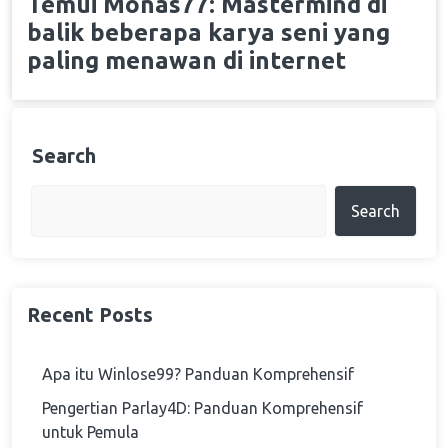
Temui Monas77: Mastermind di
balik beberapa karya seni yang
paling menawan di internet
Search
Search
Recent Posts
Apa itu Winlose99? Panduan Komprehensif
Pengertian Parlay4D: Panduan Komprehensif
untuk Pemula