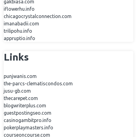
gakbiasa.com
iflowerhu.info
chicagocrystalconnection.com
imanabadii.com
trilipohu.info
appruptio.info
Links
punjwanis.com
the-parcs-clematiscondos.com
jusu-gb.com
thecarepet.com
blogwriterplus.com
guestpostingseo.com
casinogambitpro.info
pokerplaymasters.info
courseoncourse.com